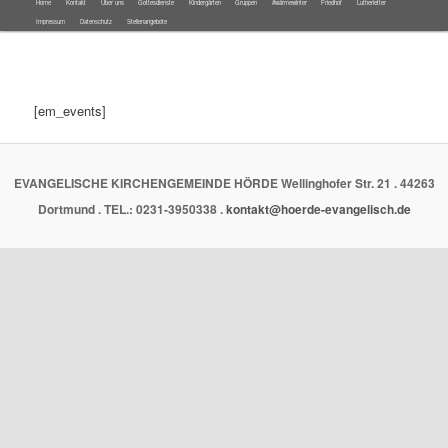
Hauptmenü
Home
Kontakt
Über uns
Gottesdienste
Kindergärten
Gruppen
#wärmewinter
Friedhof
Lutherletter
Zum
Zum
Impressum
Datenschutz
Stellenangebote
Inhalt
sekundären
wechseln
Inhalt
[em_events]
wechseln
EVANGELISCHE KIRCHENGEMEINDE HÖRDE Wellinghofer Str. 21 . 44263
Dortmund . TEL.: 0231-3950338 .
kontakt@hoerde-evangelisch.de