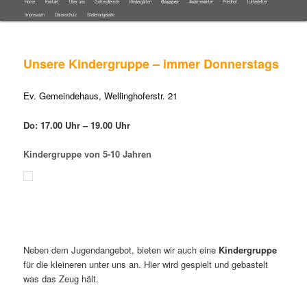
Hauptmenü
Home
Kontakt
Über uns
Gottesdienste
Kindergärten
Gruppen
#wärmewinter
Friedhof
Lutherletter
Zum
Zum
Impressum
Datenschutz
Stellenangebote
Inhalt
sekundären
Unsere Kindergruppe – immer Donnerstags
wechseln
Inhalt
Ev. Gemeindehaus, Wellinghoferstr. 21
wechseln
Do: 17.00 Uhr – 19.00 Uhr
Kindergruppe von 5-10 Jahren
Neben dem Jugendangebot, bieten wir auch eine
Kindergruppe
für die kleineren unter uns an. Hier wird gespielt und gebastelt
was das Zeug hält.