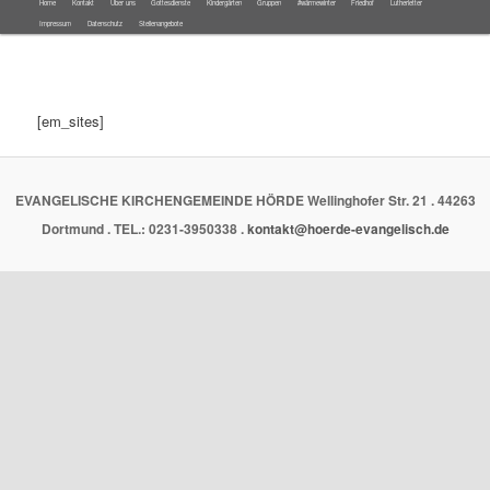
Hauptmenü
Home
Kontakt
Über uns
Gottesdienste
Kindergärten
Gruppen
#wärmewinter
Friedhof
Lutherletter
Zum
Zum
Impressum
Datenschutz
Stellenangebote
Inhalt
sekundären
wechseln
Inhalt
[em_sites]
wechseln
EVANGELISCHE KIRCHENGEMEINDE HÖRDE Wellinghofer Str. 21 . 44263
Dortmund . TEL.: 0231-3950338 .
kontakt@hoerde-evangelisch.de