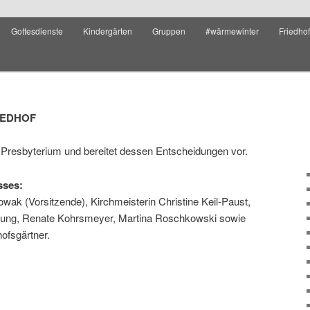
Gottesdienste
Kindergärten
Gruppen
#wärmewinter
Friedho
IEDHOF
Presbyterium und bereitet dessen Entscheidungen vor.
sses:
wak (Vorsitzende), Kirchmeisterin Christine Keil-Paust,
altung, Renate Kohrsmeyer, Martina Roschkowski sowie
ofsgärtner.