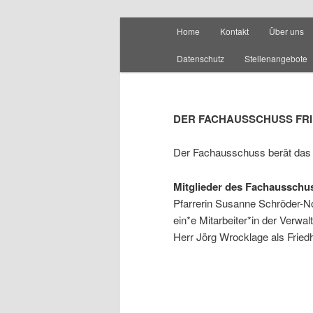
Hauptmenü
Home
Kontakt
Über uns
Zum
Zum
Datenschutz
Stellenangebote
Inhalt
sekundären
wechseln
Inhalt
DER FACHAUSSCHUSS FR
wechseln
Der Fachausschuss berät das 
Mitglieder des Fachausschu
Pfarrerin Susanne Schröder-No
ein*e Mitarbeiter*in der Verw
Herr Jörg Wrocklage als Friedh