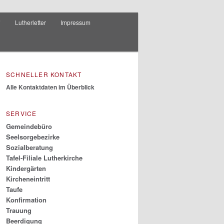
f
Lutherletter
Impressum
SCHNELLER KONTAKT
Alle Kontaktdaten im Überblick
SERVICE
Gemeindebüro
Seelsorgebezirke
Sozialberatung
Tafel-Filiale Lutherkirche
Kindergärten
Kircheneintritt
Taufe
Konfirmation
Trauung
Beerdigung