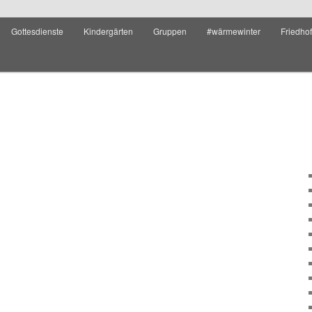
Gottesdienste
Kindergärten
Gruppen
#wärmewinter
Friedho