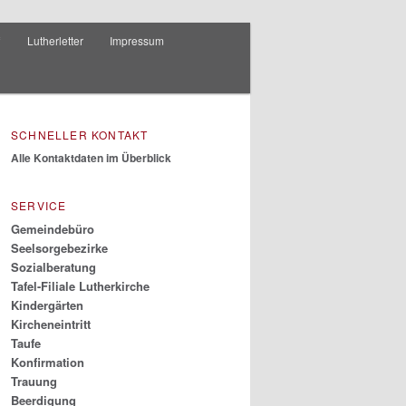
f
Lutherletter
Impressum
SCHNELLER KONTAKT
Alle Kontaktdaten im Überblick
SERVICE
Gemeindebüro
Seelsorgebezirke
Sozialberatung
Tafel-Filiale Lutherkirche
Kindergärten
Kircheneintritt
Taufe
Konfirmation
Trauung
Beerdigung